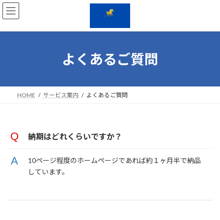
コ
ナ
ン
ビ
テ
ゲ
ン
ー
よくあるご質問
ツ
シ
へ
ョ
ス
ン
キ
に
HOME
サービス案内
よくあるご質問
ッ
移
プ
動
納期はどれくらいですか？
10ページ程度のホームページであれば約１ヶ月半で納品
しています。