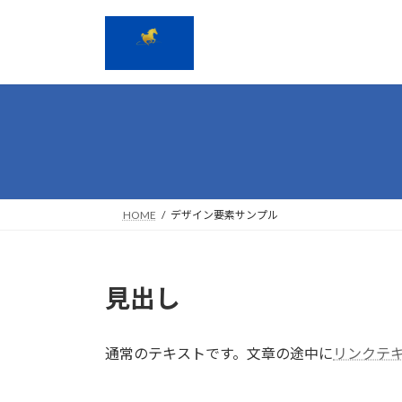
コ
ナ
ン
ビ
テ
ゲ
ン
ー
ツ
シ
へ
ョ
ス
ン
キ
に
ッ
移
HOME
デザイン要素サンプル
プ
動
見出し
通常のテキストです。文章の途中に
リンクテ